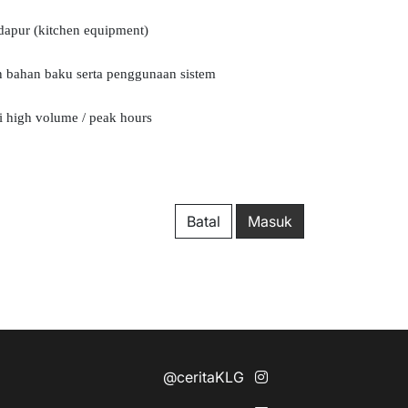
apur (kitchen equipment)
n bahan baku serta penggunaan sistem
 high volume / peak hours
Batal
Masuk
@ceritaKLG