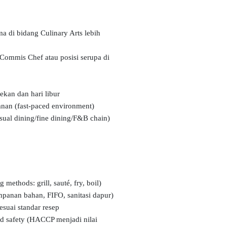
 di bidang Culinary Arts lebih
Commis Chef atau posisi serupa di
ekan dan hari libur
anan (fast-paced environment)
sual dining/fine dining/F&B chain)
ethods: grill, sauté, fry, boil)
panan bahan, FIFO, sanitasi dapur)
suai standar resep
d safety (HACCP menjadi nilai